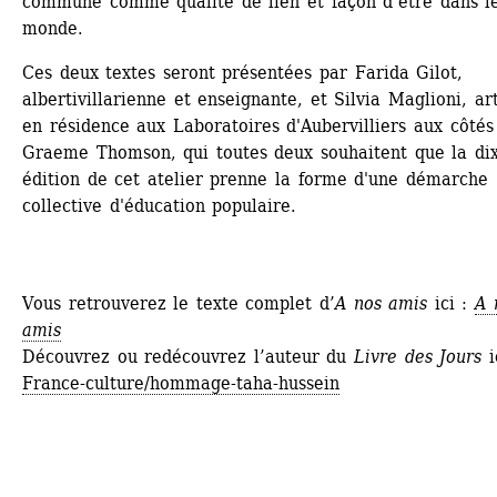
commune comme qualité de lien et façon d’être dans le
monde.
Ces deux textes seront présentées par Farida Gilot, 
albertivillarienne et enseignante, et Silvia Maglioni, arti
en résidence aux Laboratoires d'Aubervilliers aux côtés 
Graeme Thomson, qui toutes deux souhaitent que la dix
édition de cet atelier prenne la forme d'une démarche 
collective d'éducation populaire.
Vous retrouverez le texte complet d’
A nos amis
ici : 
A 
amis
Découvrez ou redécouvrez l’auteur du 
Livre des Jours
ic
France-culture/hommage-taha-hussein