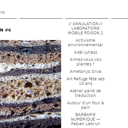
Aller 
au 
ers
contenu 
// ANNULATION // 
principal
LABORATOIRE 
IN #6
MOBILE POISON 2
Activisme 
environnemental
Adél Juhász
Aimez-vous vos 
plantes ?
Ametonyo Silva
Art Refuge fête ses 
10 ans
Atelier parlé de 
traduction
Autour d'un four à 
pain
BARBARIE 
NUMERIQUE — 
Fabien Lebrun