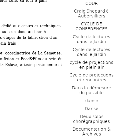
auds cuits au four à pain 
COUR
Craig Shepard à 
Aubervilliers
CYCLE DE 
dédié aux gestes et techniques 
CONFERENCES
a cuisson dans un four à 
Cycle de lectures 
s étapes de la fabrication d'un 
dans le Jardin
in frais !
Cycle de lectures 
, coordinatrice de La Semeuse, 
dans le Jardin
anifixion et Food&Film au sein du 
cycle de projections 
la Eslava
, artiste plasticienne et 
en plein air
Cycle de projections 
et rencontres
Dans la démesure 
du possible
danse
Danse
Deux solos 
chorégraphiques
Documentation & 
Archives