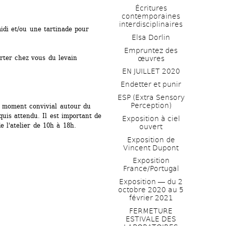
Écritures 
contemporaines 
interdisciplinaires
di et/ou une tartinade pour 
Elsa Dorlin
Empruntez des 
rter chez vous du levain
œuvres
EN JUILLET 2020
Endetter et punir
ESP (Extra Sensory 
Perception)
 moment convivial autour du 
uis attendu. Il est important de 
Exposition à ciel 
e l'atelier de 10h à 18h.
ouvert
Exposition de 
Vincent Dupont
Exposition 
France/Portugal
Exposition ― du 2 
octobre 2020 au 5 
février 2021
FERMETURE 
ESTIVALE DES 