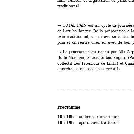
finir, cuisson et dégustation de pains ch
traditionnel !
→ TOTAL PAIN est un cycle de journées 
de l'art boulanger. De la préparation à l
pain traditionnel, on y traverse toutes le
pain et on rentre chez soi avec du bon pa
→ Le programme est conçu par Alix Gigot
Bulle Meignan
, artiste et boulangère (P
collectif Les Froufrous de Lilith) et 
Cami
chercheuse en processus créatifs.
...............................................................
Programme 
10h-18h
– atelier sur inscription
18h-19h
– apéro ouvert à tous !