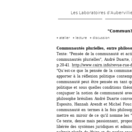
Les Laboratoires d’Aubervilli
"Commun?
atelier
lecture
discussion
Communautés plurielles, entre philosop
Texte: "Pensée de la communauté et actio
communautés plurielles", André Duarte, i
p.20-41. 
http://www.cairn.info/revue-rue-
"Qu’est-ce que la pensée de la communaut
apporter à la réflexion politique contemp
communauté peut être pensée en tant qu
politique et sous quelles conditions théo
conjuguer la notion de communauté avec l
philosophe brésilien André Duarte convo
Esposito, Hannah Arendt et Michel Fouca
communauté en termes à la fois philosoph
mettre en miroir de ce qu'il nomme les "n
Ce texte, dense mais passionnant, propose
libérée des systèmes juridiques et adminis