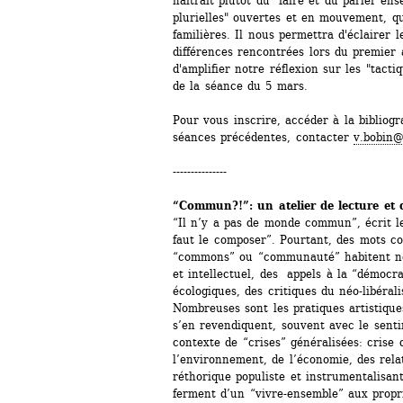
naîtrait plutôt du "faire et du parler e
plurielles" ouvertes et en mouvement, qu
familières. Il nous permettra d'éclairer l
différences rencontrées lors du premier a
d'amplifier notre réflexion sur les "tacti
de la séance du 5 mars.
Pour vous inscrire, accéder à la bibliogr
séances précédentes, contacter 
v.bobin@
---------------
“Commun?!”: un atelier de lecture et 
“Il n’y a pas de monde commun”, écrit le
faut le composer”. Pourtant, des mots
“commons” ou “communauté” habitent not
et intellectuel, des appels à la “démocra
écologiques, des critiques du néo-libéral
Nombreuses sont les pratiques artistiques
s’en revendiquent, souvent avec le sent
contexte de “crises” généralisées: crise 
l’environnement, de l’économie, des relat
réthorique populiste et instrumentalisante
ferment d’un “vivre-ensemble” aux propri