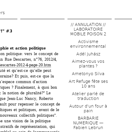
Aller 
au 
ers
contenu 
// ANNULATION // 
principal
LABORATOIRE 
!" #3
MOBILE POISON 2
Activisme 
environnemental
hie et action politique
n politique: vers le concept de 
Adél Juhász
n Rue Descartes, n°76, 2012/4, 
Aimez-vous vos 
descartes-2012-4-page-20.htm
plantes ?
é et qu’est-ce qu’elle peut 
Ametonyo Silva
oraine? Et puis, est-ce que la 
Art Refuge fête ses 
’espace commun d’action 
10 ans
riques ? Finalement, à quoi bon 
a notion de pluralité?" Le 
Atelier parlé de 
traduction
que Jean-Luc Nancy, Roberto 
ult pour repenser le concept de 
Autour d'un four à 
iques et politiques, avant de le 
pain
ouveaux collectifs politiques". 
BARBARIE 
 une vision de la politique 
NUMERIQUE — 
tratifs de représentation, qui 
Fabien Lebrun