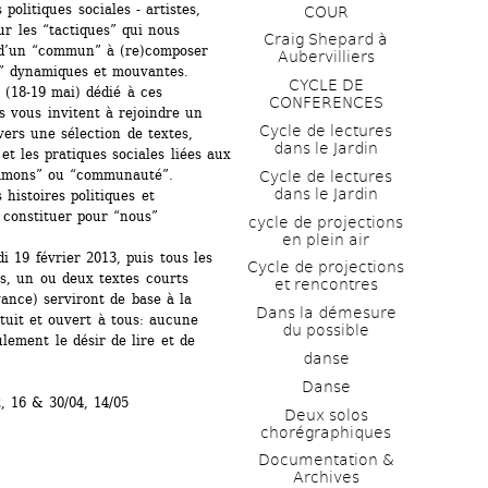
politiques sociales - artistes, 
COUR
ur les “tactiques” qui nous 
Craig Shepard à 
 d’un “commun” à (re)composer 
Aubervilliers
” dynamiques et mouvantes.
CYCLE DE 
(18-19 mai) dédié à ces 
CONFERENCES
s vous invitent à rejoindre un 
Cycle de lectures 
vers une sélection de textes, 
dans le Jardin
et les pratiques sociales liées aux 
mons” ou “communauté”. 
Cycle de lectures 
dans le Jardin
histoires politiques et 
s constituer pour “nous” 
cycle de projections 
en plein air
 19 février 2013, puis tous les 
Cycle de projections 
s, un ou deux textes courts 
et rencontres
ance) serviront de base à la 
Dans la démesure 
tuit et ouvert à tous: aucune 
du possible
lement le désir de lire et de 
danse
Danse
, 16 & 30/04, 14/05
Deux solos 
chorégraphiques
Documentation & 
Archives