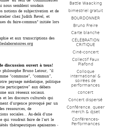
nsemble" au sein de "communautés 
Battle Waacking
i nous semblent soudain 
bimestriel gratuit
es notions de subjectivation et de 
telier chez Judith Revel, et 
BOURDONNER
ques du faire-commun" initiée lors 
Bruno Freire
Carte blanche
aphie et aux transcriptions des 
CÉLÉBRATION 
leslaboratoires.org
CRITIQUE
Ciné-concert
Collectif Faux 
Plafond 
de discussion ouvert à tous!
 philosophe Bruno Latour, “il 
Colloque 
international & 
 comme “commune”, “commun”, 
soirées de 
re paysage médiatique, politique 
performances 
tie participative” aux débats 
concert
isme aux réseaux sociaux. 
 et les discours culturels qui 
Concert dispersé
iment d’urgence provoqué par un 
Conférence, queer 
des ressources, de 
merch & djset
ions sociales... Au-delà d’une 
Conférences-
 qui voudrait faire de l’art le 
Performances
étés thérapeutiques apaisantes - 