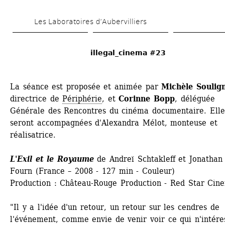
Aller 
Les Laboratoires d’Aubervilliers
au 
contenu 
illegal_cinema #23
principal
La séance est proposée et animée par 
Michèle Soulig
directrice de 
Périphérie
, et 
Corinne Bopp
, déléguée 
Générale des Rencontres du cinéma documentaire. Elles
seront accompagnées d'Alexandra Mélot, monteuse et 
réalisatrice.
L'Exil et le Royaume
de Andreï Schtakleff et Jonathan 
Fourn (France – 2008 - 127 min - Couleur)
Production : Château-Rouge Production - Red Star Cin
"Il y a l'idée d'un retour, un retour sur les cendres de 
l'événement, comme envie de venir voir ce qui n'intéres