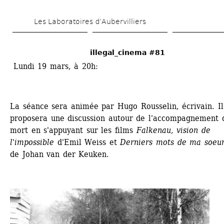
Aller 
Les Laboratoires d’Aubervilliers
au 
contenu 
illegal_cinema #81
principal
Lundi 19 mars, à 20h:
La séance sera animée par Hugo Rousselin, écrivain. Il 
proposera une discussion autour de l'accompagnement d
mort en s'appuyant sur les films 
Falkenau, vision de 
l'impossible
d'Emil Weiss et 
Derniers mots de ma soeur
de Johan van der Keuken.